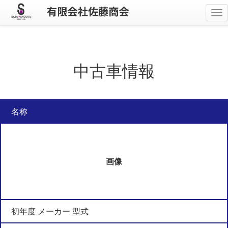
メ
ニ
ュ
ー
中古車情報
名称
画像
初年度 メーカー 型式